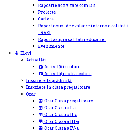
Rapoarte activitate comisii
Proiecte
Cariera
Raport anual de evaluare interna a calitatii
- RAEI
Raport asupra calitatii educatiei
Evenimente
Elevi
Activități
Activități scolare
Activități extrascolare
Inscriere la grădiniță
Inscriere in clasa pregatitoare
Orar
Orar Clasa pregatitoare
Orar Clasa a I-a
Orar Clasa a II-a
Orar Clasa a III-a
Orar Clasa a IV-a