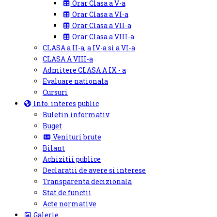
Orar Clasa a V-a
Orar Clasa a VI-a
Orar Clasa a VII-a
Orar Clasa a VIII-a
CLASA a II-a, a IV-a si a VI-a
CLASA A VIII-a
Admitere CLASA A IX - a
Evaluare nationala
Cursuri
Info. interes public
Buletin informativ
Buget
Venituri brute
Bilant
Achizitii publice
Declaratii de avere si interese
Transparenta decizionala
Stat de functii
Acte normative
Galerie