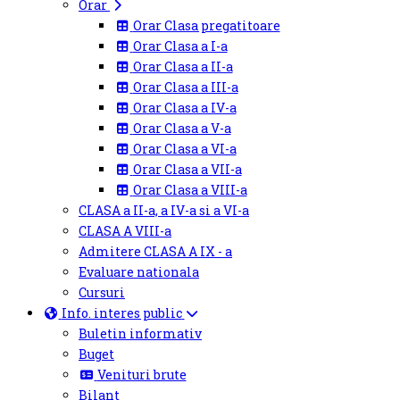
Orar
Orar Clasa pregatitoare
Orar Clasa a I-a
Orar Clasa a II-a
Orar Clasa a III-a
Orar Clasa a IV-a
Orar Clasa a V-a
Orar Clasa a VI-a
Orar Clasa a VII-a
Orar Clasa a VIII-a
CLASA a II-a, a IV-a si a VI-a
CLASA A VIII-a
Admitere CLASA A IX - a
Evaluare nationala
Cursuri
Info. interes public
Buletin informativ
Buget
Venituri brute
Bilant