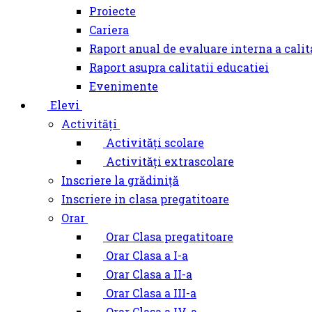
Proiecte
Cariera
Raport anual de evaluare interna a calit
Raport asupra calitatii educatiei
Evenimente
Elevi
Activități
Activități scolare
Activități extrascolare
Inscriere la grădiniță
Inscriere in clasa pregatitoare
Orar
Orar Clasa pregatitoare
Orar Clasa a I-a
Orar Clasa a II-a
Orar Clasa a III-a
Orar Clasa a IV-a