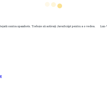
tejată contra spambots. Trebuie să activați JavaScript pentru a o vedea.
Lun-V
e